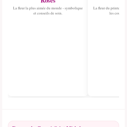
Roses
Tul
La fleur la plus aimée du monde - symbolique
La fleur du printemps 
et conseils de soin.
les couleurs