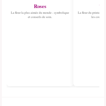
Roses
Tul
La fleur la plus aimée du monde - symbolique
La fleur du printemps 
et conseils de soin.
les couleurs